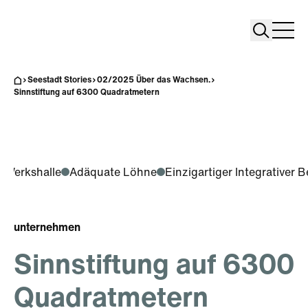
Search
Search
Home
Togg
Seestadt Stories
02/2025 Über das Wachsen.
Sinnstiftung auf 6300 Quadratmetern
 Werkshalle
Adäquate Löhne
Einzigartiger Integrativer B
unternehmen
Sinnstiftung auf 6300
Quadratmetern