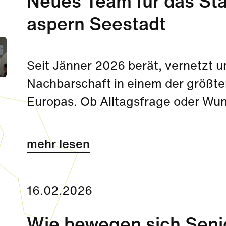
Neues Team für das St
aspern Seestadt
Seit Jänner 2026 berät, vernetzt u
Nachbarschaft in einem der größt
Europas. Ob Alltagsfrage oder Wu
am Hannah-Arendt-Platz steht für a
mehr lesen
16.02.2026