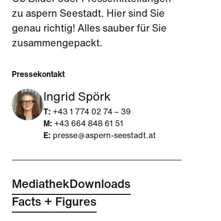
zu aspern Seestadt. Hier sind Sie
genau richtig! Alles sauber für Sie
zusammengepackt.
Pressekontakt
Ingrid Spörk
T:
+43 1 774 02 74 – 39
M:
+43 664 848 61 51
E:
presse
aspern-seestadt.at
Mediathek
Downloads
Facts + Figures