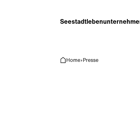
Home
Search
Seestadt
leben
unternehme
Home
Presse