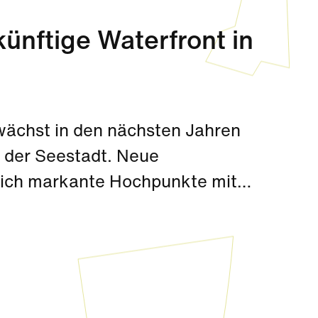
künftige Waterfront in
wächst in den nächsten Jahren
s der Seestadt. Neue
 sich markante Hochpunkte mit
omenade in den kommenden
traum mit internationalem Flair