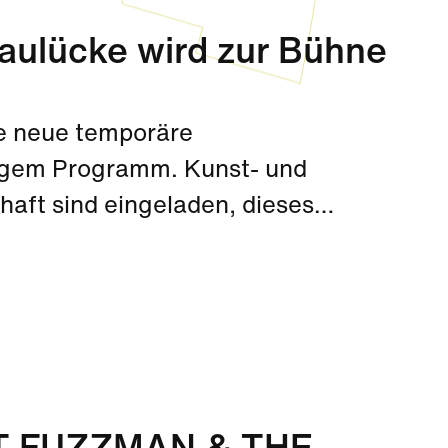
aulücke wird zur Bühne
ne neue temporäre
ltigem Programm. Kunst- und
haft sind eingeladen, dieses
en Auftakt bildet das
 & The Singin´ Rebels am 30.