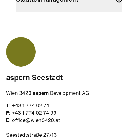
Stadtteilmanagement
aspern Seestadt
Wien 3420
aspern
Development AG
T:
+43 1 774 02 74
F:
+43 1 774 02 74 99
E:
office@wien3420.at
Seestadtstraße 27/13