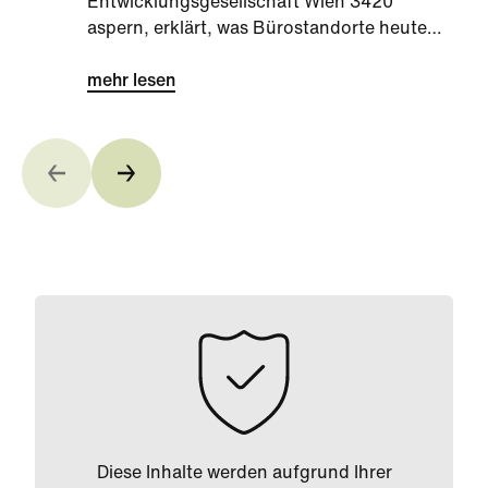
Entwicklungsgesellschaft Wien 3420
aspern, erklärt, was Bürostandorte heute
können müssen und welche Vorzüge der
Office-Standort Seestadt hat.
mehr lesen
Diese Inhalte werden aufgrund Ihrer