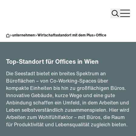
Search
Search
Home
ROBIN Seestadt
HoHo Wien
SEEHUB
Co-Working
Togg
unternehmen
Wirtschaftsstandort mit dem Plus
Office
Top-Standort für Offices in Wien
Die Seestadt bietet ein breites Spektrum an
Büroflächen – von Co-Working-Spaces über
kompakte Einheiten bis hin zu großflächigen Büros.
Innovative Gebäude, kurze Wege und eine gute
Anbindung schaffen ein Umfeld, in dem Arbeiten und
Leben selbstverständlich zusammenspielen. Hier wird
Arbeiten zum Wohlfühlfaktor – mit Büros, die Raum
für Produktivität und Lebensqualität zugleich bieten.