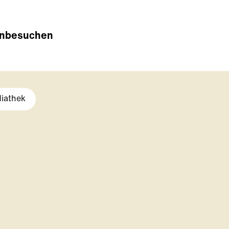
n
besuchen
iathek
Open Lightbox