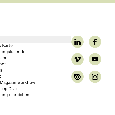
e Karte
tungskalender
cam
bot
s
k
-Magazin workflow
eep Dive
tung einreichen