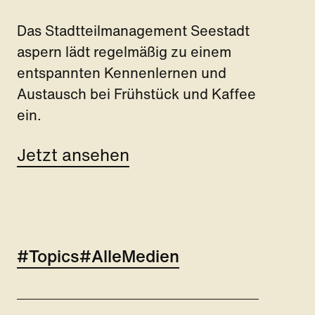
Sabi
Das Stadtteilmanagement Seestadt
aspern lädt regelmäßig zu einem
entspannten Kennenlernen und
Was pass
Austausch bei Frühstück und Kaffee
funktion
ein.
geplant
mehr fü
Jetzt ansehen
gedacht 
Jetzt 
#Topics
#AlleMedien