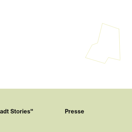
adt Stories"
Presse