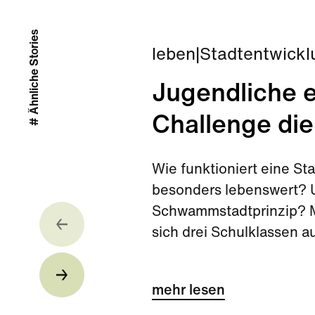
# Ähnliche Stories
leben
|
Stadtentwickl
Jugendliche e
Challenge die
Wie funktioniert eine S
besonders lebenswert? U
Schwammstadtprinzip? Mi
sich drei Schulklassen 
Challenge kurz vor den 
mehr lesen