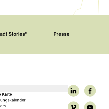
adt Stories"
Presse
e Karte
tungskalender
cam