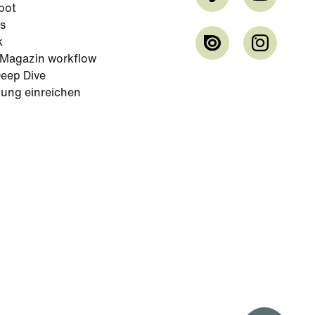
bot
s
k
-Magazin workflow
eep Dive
tung einreichen