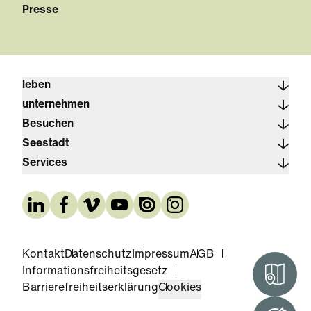
Presse
leben
unternehmen
Besuchen
Seestadt
Services
Kontakt
Datenschutz
Impressum
AGB
Informationsfreiheitsgesetz
Interak
Barrierefreiheitserklärung
Cookies