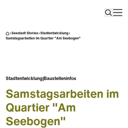
Search
Search
Home
Togg
Seestadt Stories
Stadtentwicklung
Samstagsarbeiten im Quartier "Am Seebogen"
Stadtentwicklung
|
Baustelleninfos
Samstagsarbeiten im
Quartier "Am
Seebogen"