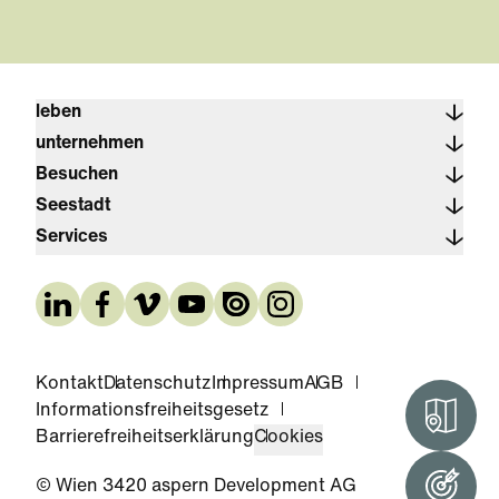
leben
unternehmen
Besuchen
Seestadt
Services
Kontakt
Datenschutz
Impressum
AGB
Informationsfreiheitsgesetz
Interak
Barrierefreiheitserklärung
Cookies
© Wien 3420 aspern Development AG