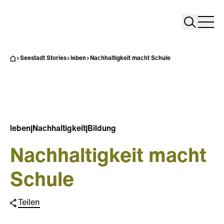
Search
Search
Home
Togg
Seestadt Stories
leben
Nachhaltigkeit macht Schule
leben
|
Nachhaltigkeit
|
Bildung
Nachhaltigkeit macht
Schule
Teilen