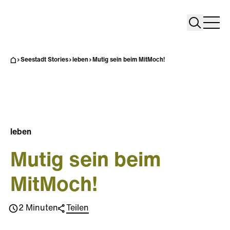
Search
Search
Home
Togg
Seestadt Stories
leben
Mutig sein beim MitMoch!
leben
Mutig sein beim
MitMoch!
2 Minuten
Teilen