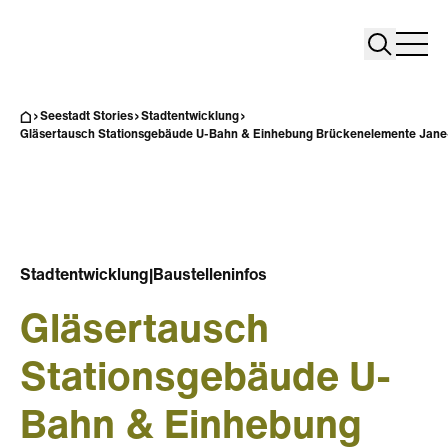
Search
Search
Home
Togg
Seestadt Stories
Stadtentwicklung
Gläsertausch Stationsgebäude U-Bahn & Einhebung Brückenelemente Jan
Stadtentwicklung
|
Baustelleninfos
Gläsertausch
Stationsgebäude U-
Bahn & Einhebung