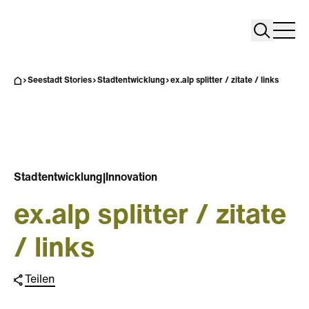
Search
Search
Home
Togg
Seestadt Stories
Stadtentwicklung
ex.alp splitter / zitate / links
Stadtentwicklung
|
Innovation
ex.alp splitter / zitate
/ links
Teilen