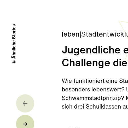
# Ähnliche Stories
leben
|
Stadtentwickl
Jugendliche e
Challenge die
Wie funktioniert eine S
besonders lebenswert? U
Schwammstadtprinzip? Mi
sich drei Schulklassen 
Challenge kurz vor den 