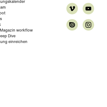
tungskalender
cam
bot
s
k
-Magazin workflow
eep Dive
tung einreichen