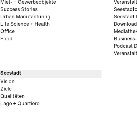
Miet- + Gewerbeobjekte
Veranstal
Success Stories
Seestadt
Urban Manufacturing
Seestadt.
Life Science + Health
Download
Office
Mediathe
Food
Business
Podcast D
Veranstal
Seestadt
Vision
Ziele
Qualitäten
Lage + Quartiere