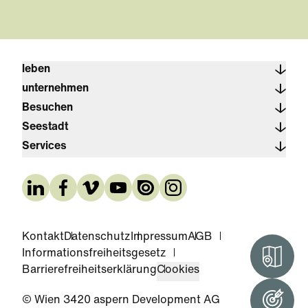
leben
unternehmen
Besuchen
Seestadt
Services
Kontakt
Datenschutz
Impressum
AGB
Informationsfreiheitsgesetz
Interak
Barrierefreiheitserklärung
Cookies
© Wien 3420 aspern Development AG