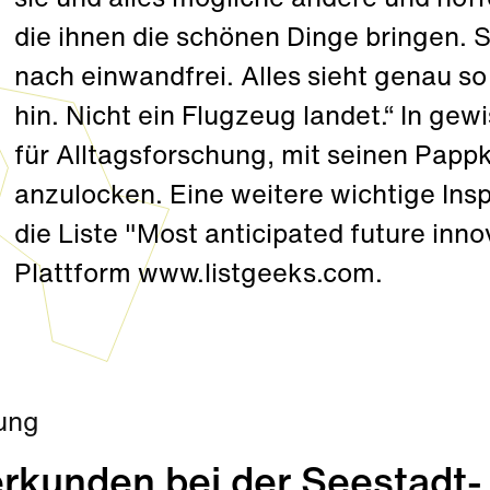
sie und alles mögliche andere und hof
die ihnen die schönen Dinge bringen. S
nach einwandfrei. Alles sieht genau so
hin. Nicht ein Flugzeug landet.“ In gew
für Alltagsforschung, mit seinen Papp
anzulocken. Eine weitere wichtige Insp
die Liste "Most anticipated future inno
Plattform www.listgeeks.com.
ung
rkunden bei der Seestadt-