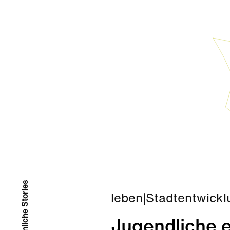
# Ähnliche Stories
leben
|
Stadtentwickl
Jugendliche e