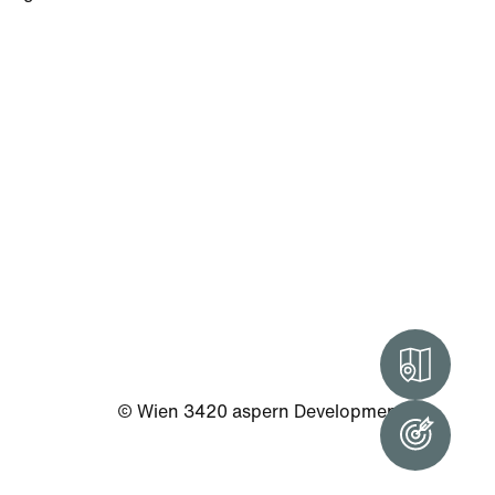
Intera
© Wien 3420 aspern Development AG