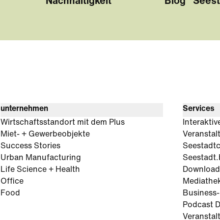
Nachhaltigkeit
Blog "Seest
unternehmen
Services
Wirtschaftsstandort mit dem Plus
Interaktiv
Miet- + Gewerbeobjekte
Veranstal
Success Stories
Seestadt
Urban Manufacturing
Seestadt.
Life Science + Health
Download
Office
Mediathe
Food
Business
Podcast D
Veranstal