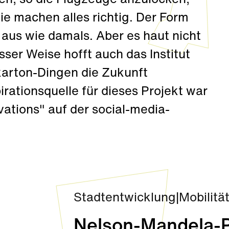
fen, so die Flugzeuge anzulocken,
ie machen alles richtig. Der Form
 aus wie damals. Aber es haut nicht
isser Weise hofft auch das Institut
karton-Dingen die Zukunft
irationsquelle für dieses Projekt war
vations" auf der social-media-
Stadtentwicklung
|
Mobilitä
Nelson-Mandela-Pl