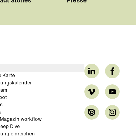
adt Stories"
Presse
e Karte
tungskalender
cam
bot
s
k
-Magazin workflow
eep Dive
tung einreichen