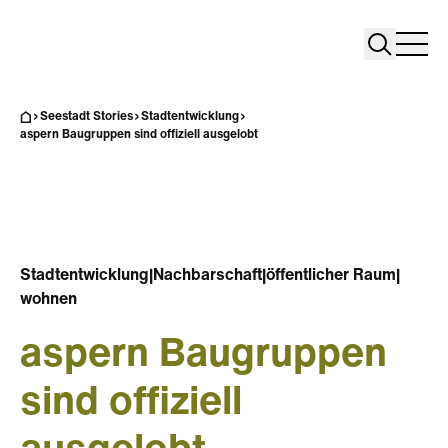
Search
Search
Home
Togg
Seestadt Stories
Stadtentwicklung
aspern Baugruppen sind offiziell ausgelobt
Stadtentwicklung
|
Nachbarschaft
|
öffentlicher Raum
|
wohnen
aspern Baugruppen
sind offiziell