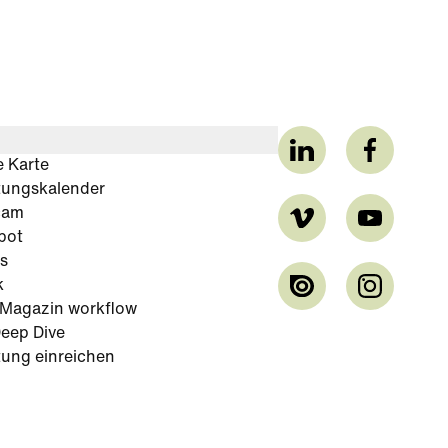
e Karte
tungskalender
cam
bot
s
k
-Magazin workflow
eep Dive
tung einreichen