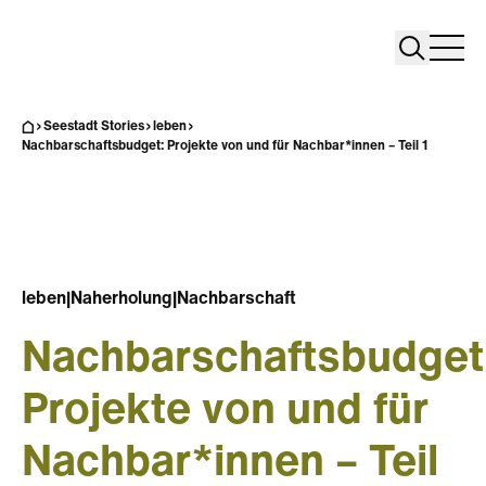
Search
Search
Home
Togg
Seestadt Stories
leben
Nachbarschaftsbudget: Projekte von und für Nachbar*innen – Teil 1
leben
|
Naherholung
|
Nachbarschaft
Nachbarschaftsbudget
Projekte von und für
Nachbar*innen – Teil