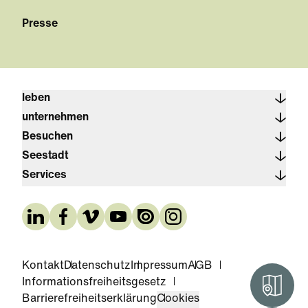
Presse
leben
unternehmen
Besuchen
Seestadt
Services
Kontakt
Datenschutz
Impressum
AGB
Informationsfreiheitsgesetz
Interak
Barrierefreiheitserklärung
Cookies