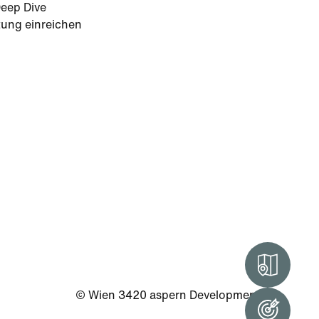
eep Dive
tung einreichen
Intera
© Wien 3420 aspern Development AG