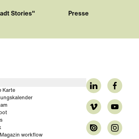
adt Stories"
Presse
e Karte
tungskalender
cam
bot
s
k
-Magazin workflow