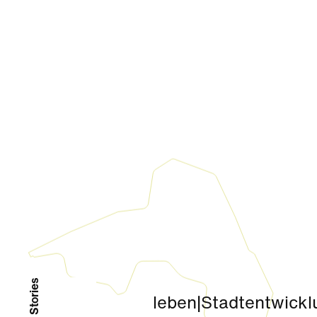
leben
|
Stadtentwickl