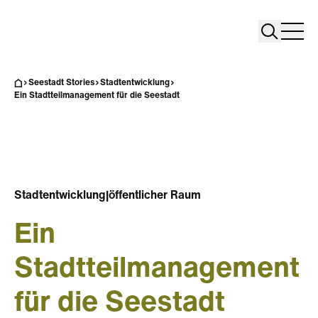
Search
Search
Home
Togg
Seestadt Stories
Stadtentwicklung
Ein Stadtteilmanagement für die Seestadt
Stadtentwicklung
|
öffentlicher Raum
Ein
Stadtteilmanagement
für die Seestadt