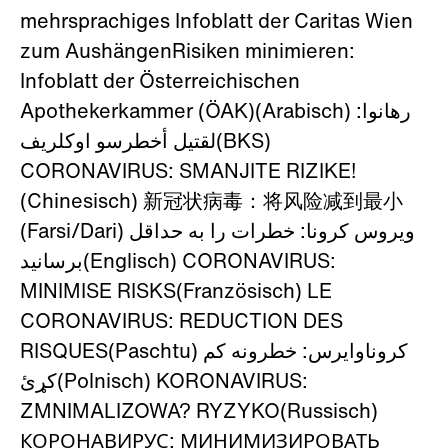
mehrsprachiges Infoblatt der Caritas Wien
zum AushängenRisiken minimieren:
Infoblatt der Österreichischen
Apothekerkammer (ÖAK)(Arabisch) رهانوا:
لقتيل أخطرسو اوكلريف(BKS)
CORONAVIRUS: SMANJITE RIZIKE!
(Chinesisch) 新冠状病毒：将风险减到最小
(Farsi/Dari) ویروس کرونا: خطرات را به حداقل
برسانید(Englisch) CORONAVIRUS:
MINIMISE RISKS(Französisch) LE
CORONAVIRUS: REDUCTION DES
RISQUES(Paschtu) کروناوایرس: خطرونه کم
کړئ(Polnisch) KORONAVIRUS:
ZMNIMALIZOWA? RYZYKO(Russisch)
КОРОНАВИРУС: МИНИМИЗИРОВАТЬ