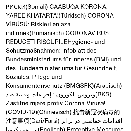
РИСКИ(Somali) CAABUQA KORONA:
YAREE KHATARTA!(Türkisch) CORONA
VİRÜSÜ: Riskleri en aza
indirmek(Rumänisch) CORONAVIRUS:
REDUCETI RISCURILEHygiene- und
Schutzmaßnahmen: Infoblatt des
Bundesministeriums für Inneres (BMI) und
des Bundesministeriums für Gesundheit,
Soziales, Pflege und
Konsumentenschutz (BMGSPK)(Arabisch)
ویروس الکورون : إجراءات وقائیة ضد(BKS)
Zaštitne mjere protiv Corona-Virusa!
(COVID-19)(Chinesisch) 抗击新冠状病毒的
注意事项(Dari/Farsi) اقدامات حفاظتی در برابر
ویروس کرونا(Englisch) Protective Measures