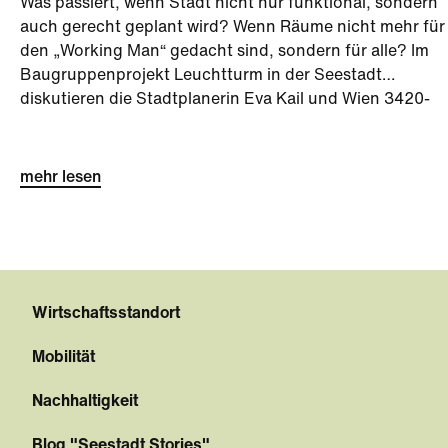
Was passiert, wenn Stadt nicht nur funktional, sondern
auch gerecht geplant wird? Wenn Räume nicht mehr für
den „Working Man“ gedacht sind, sondern für alle? Im
Baugruppenprojekt Leuchtturm in der Seestadt
diskutieren die Stadtplanerin Eva Kail und Wien 3420-
Vorständin Sabine Müller mit Moderator Wojciech Czaja
über Gender Planning – und darüber, was passiert,
wenn man, so Kail, „die Genderbrille aufsetzt, um nicht
mehr lesen
auf einem Auge blind zu bleiben“.
Wirtschaftsstandort
Mobilität
Nachhaltigkeit
Blog "Seestadt Stories"