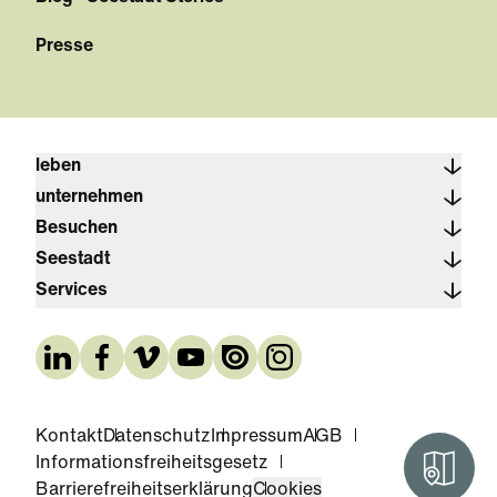
Presse
leben
unternehmen
Besuchen
Seestadt
Services
Kontakt
Datenschutz
Impressum
AGB
Informationsfreiheitsgesetz
Interak
Barrierefreiheitserklärung
Cookies