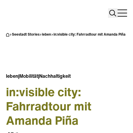
Search
Search
Home
Togg
Seestadt Stories
leben
in:visible city: Fahrradtour mit Amanda Piña
leben
|
Mobilität
|
Nachhaltigkeit
in:visible city:
Fahrradtour mit
Amanda Piña