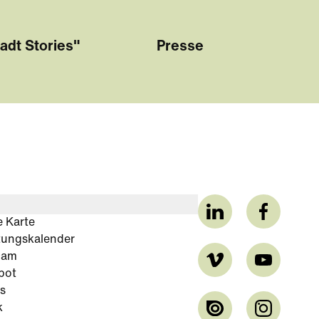
adt Stories"
Presse
e Karte
tungskalender
cam
bot
s
k