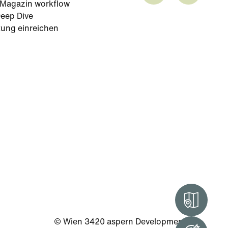
-Magazin workflow
eep Dive
tung einreichen
Intera
© Wien 3420 aspern Development AG