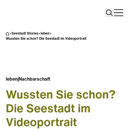
Search
Search
Home
Togg
Seestadt Stories
leben
Wussten Sie schon? Die Seestadt im Videoportrait
leben
|
Nachbarschaft
Wussten Sie schon?
Die Seestadt im
Videoportrait