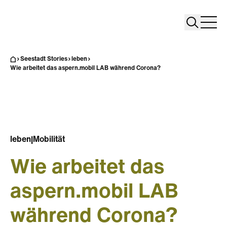
Search
Search
Home
Togg
Seestadt Stories
leben
Wie arbeitet das aspern.mobil LAB während Corona?
leben
|
Mobilität
Wie arbeitet das
aspern.mobil LAB
während Corona?