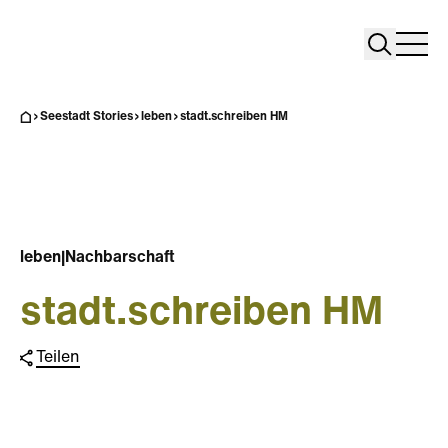
Search
Search
Home
Togg
Seestadt Stories
leben
stadt.schreiben HM
leben
|
Nachbarschaft
stadt.schreiben HM
Teilen