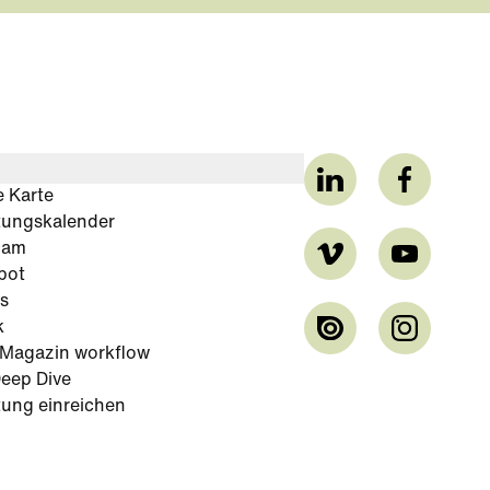
e Karte
tungskalender
cam
bot
s
k
-Magazin workflow
eep Dive
tung einreichen