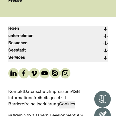
Presse
leben
unternehmen
Besuchen
Seestadt
Services
Kontakt
Datenschutz
Impressum
AGB
Informationsfreiheitsgesetz
Interak
Barrierefreiheitserklärung
Cookies
© Wien 3420 aspern Development AG