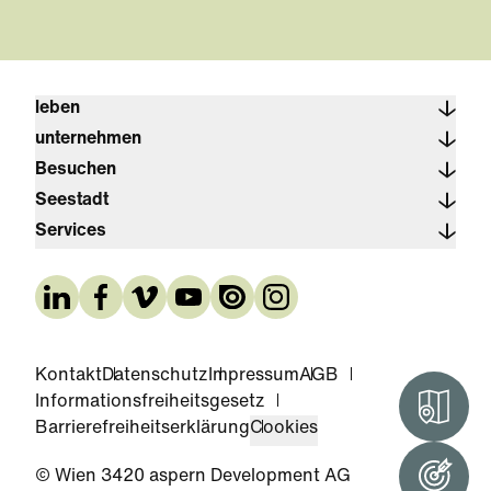
leben
unternehmen
Besuchen
Seestadt
Services
Kontakt
Datenschutz
Impressum
AGB
Informationsfreiheitsgesetz
Interak
Barrierefreiheitserklärung
Cookies
© Wien 3420 aspern Development AG