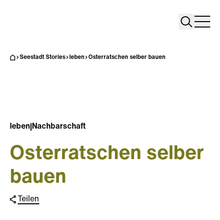
Search
Search
Home
Togg
Seestadt Stories
leben
Osterratschen selber bauen
leben
|
Nachbarschaft
Osterratschen selber
bauen
Teilen