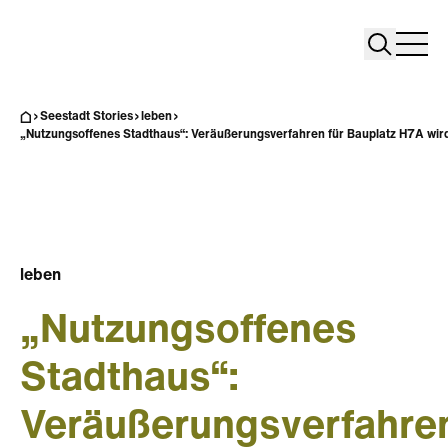
Search
Search
Home
Togg
Seestadt Stories
leben
„Nutzungsoffenes Stadthaus“: Veräußerungsverfahren für Bauplatz H7A wird
leben
„Nutzungsoffenes
Stadthaus“:
Veräußerungsverfahre