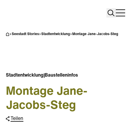
Search
Search
Home
Togg
Seestadt Stories
Stadtentwicklung
Montage Jane-Jacobs-Steg
Stadtentwicklung
|
Baustelleninfos
Montage Jane-
Jacobs-Steg
Teilen