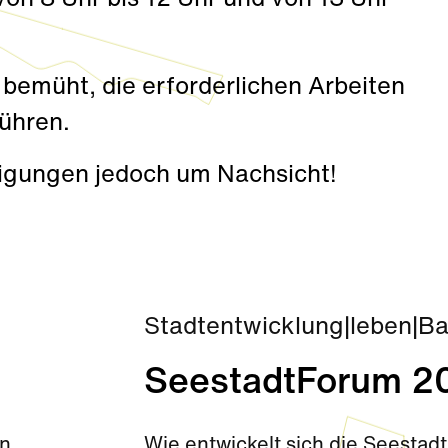
 von 8 Uhr bis 12 Uhr und von 13 Uhr
t bemüht, die erforderlichen Arbeiten
ühren.
igungen jedoch um Nachsicht!
Stadtentwicklung
|
leben
|
Ba
SeestadtForum 2
en
Wie entwickelt sich die Seesta