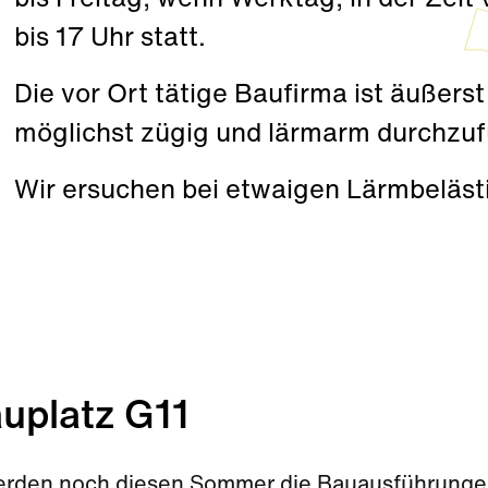
bis Freitag, wenn Werktag, in der Zeit
bis 17 Uhr statt.
Die vor Ort tätige Baufirma ist äußers
möglichst zügig und lärmarm durchzuf
Wir ersuchen bei etwaigen Lärmbeläst
uplatz G11
erden noch diesen Sommer die Bauausführung