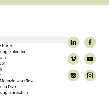
e Karte
tungskalender
cam
bot
s
k
-Magazin workflow
eep Dive
tung einreichen