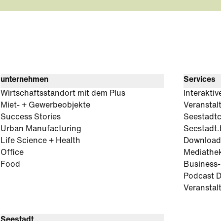
unternehmen
Services
Wirtschaftsstandort mit dem Plus
Interaktiv
Miet- + Gewerbeobjekte
Veranstal
Success Stories
Seestadt
Urban Manufacturing
Seestadt.
Life Science + Health
Download
Office
Mediathe
Food
Business
Podcast D
Veranstal
Seestadt