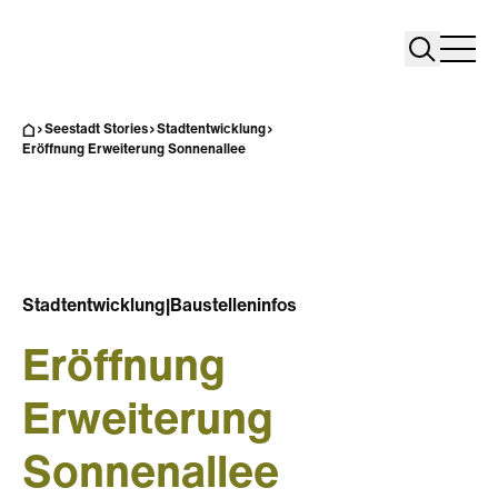
Search
Search
Home
Togg
Seestadt Stories
Stadtentwicklung
Eröffnung Erweiterung Sonnenallee
Stadtentwicklung
|
Baustelleninfos
Eröffnung
Erweiterung
Sonnenallee