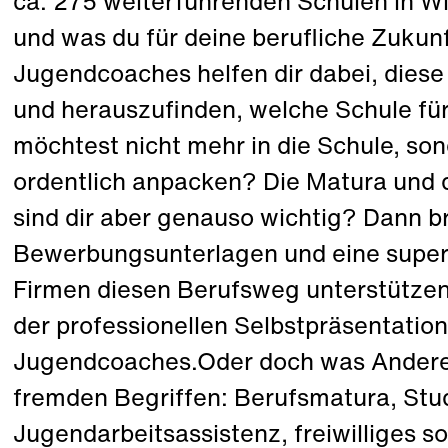
ca. 275 weiterführenden Schulen in Wi
und was du für deine berufliche Zukunf
Jugendcoaches helfen dir dabei, dies
und herauszufinden, welche Schule fü
möchtest nicht mehr in die Schule, sond
ordentlich anpacken? Die Matura und 
sind dir aber genauso wichtig? Dann b
Bewerbungsunterlagen und eine supe
Firmen diesen Berufsweg unterstützen.
der professionellen Selbstpräsentation
Jugendcoaches.Oder doch was Anderes?
fremden Begriffen: Berufsmatura, Stu
Jugendarbeitsassistenz, freiwilliges so