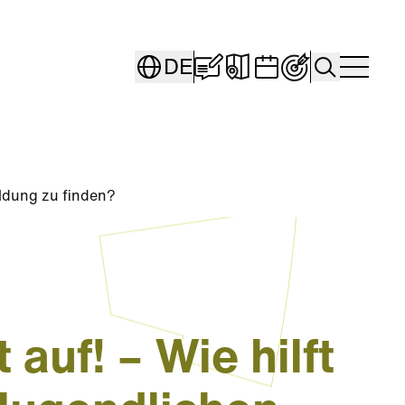
Blog "Seestadt Stori
Interaktive Karte
Veranstaltung
Persönliche
Search
DE
Togg
ildung zu finden?
 auf! – Wie hilft