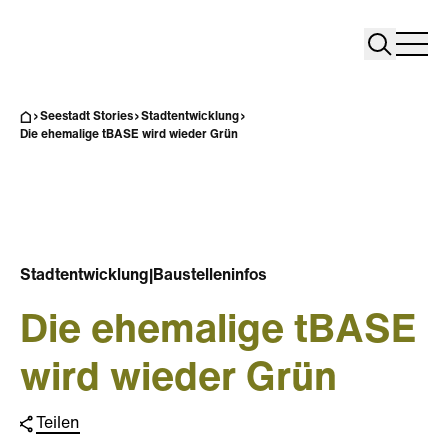
Search
Search
Home
Togg
Seestadt Stories
Stadtentwicklung
Die ehemalige tBASE wird wieder Grün
Stadtentwicklung
|
Baustelleninfos
Die ehemalige tBASE
wird wieder Grün
Teilen