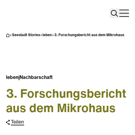
Search
Search
Home
Togg
Seestadt Stories
leben
3. Forschungsbericht aus dem Mikrohaus
leben
|
Nachbarschaft
3. Forschungsbericht
aus dem Mikrohaus
Teilen