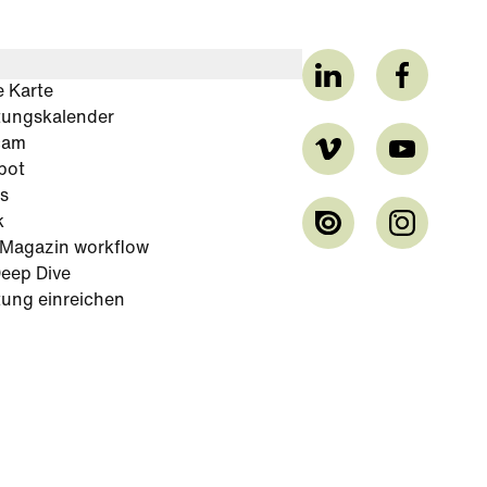
e Karte
tungskalender
cam
bot
s
k
-Magazin workflow
eep Dive
tung einreichen