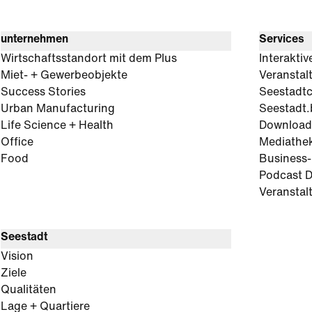
unternehmen
Services
Wirtschaftsstandort mit dem Plus
Interaktiv
Miet- + Gewerbeobjekte
Veranstal
Success Stories
Seestadt
Urban Manufacturing
Seestadt.
Life Science + Health
Download
Office
Mediathe
Food
Business
Podcast D
Veranstal
Seestadt
Vision
Ziele
Qualitäten
Lage + Quartiere