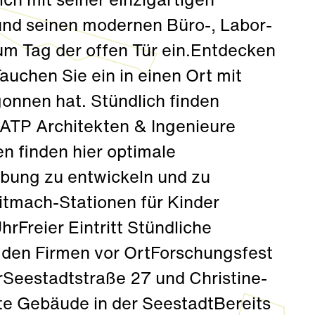
ich mit seiner einzigartigen
und seinen modernen Büro-, Labor-
um Tag der offen Tür ein.Entdecken
uchen Sie ein in einen Ort mit
gonnen hat. Stündlich finden
 ATP Architekten & Ingenieure
 finden hier optimale
bung zu entwickeln und zu
itmach-Stationen für Kinder
rFreier Eintritt Stündliche
u den Firmen vor OrtForschungsfest
rSeestadtstraße 27 und Christine-
te Gebäude in der SeestadtBereits