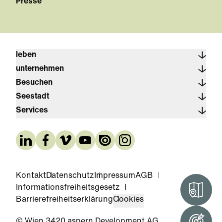
Presse
leben
unternehmen
Besuchen
Seestadt
Services
Kontakt
Datenschutz
Impressum
AGB
Informationsfreiheitsgesetz
Interak
Barrierefreiheitserklärung
Cookies
© Wien 3420 aspern Development AG