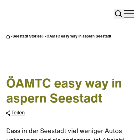
Search
Search
Home
Togg
Seestadt Stories
ÖAMTC easy way in aspern Seestadt
ÖAMTC easy way in
aspern Seestadt
Teilen
Dass in der Seestadt viel weniger Autos