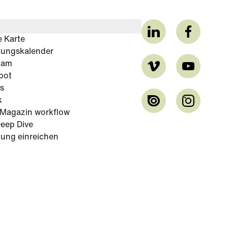
e Karte
tungskalender
cam
bot
s
k
-Magazin workflow
eep Dive
tung einreichen