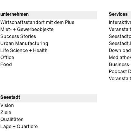
unternehmen
Services
Wirtschaftsstandort mit dem Plus
Interaktiv
Miet- + Gewerbeobjekte
Veranstal
Success Stories
Seestadt
Urban Manufacturing
Seestadt.
Life Science + Health
Download
Office
Mediathe
Food
Business
Podcast D
Veranstal
Seestadt
Vision
Ziele
Qualitäten
Lage + Quartiere