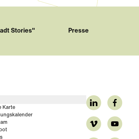
adt Stories"
Presse
e Karte
tungskalender
cam
bot
s