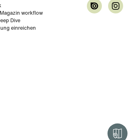
k
-Magazin workflow
eep Dive
tung einreichen
Intera