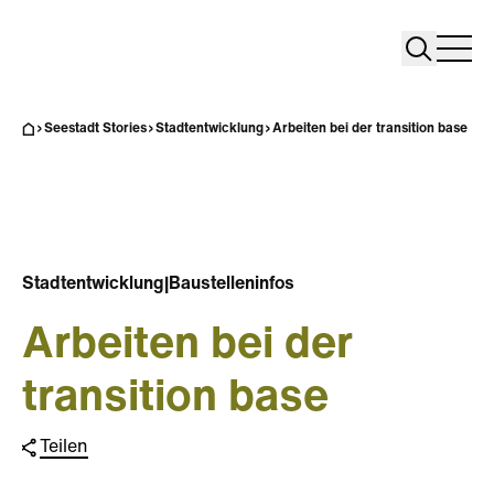
Search
Search
Home
Togg
Seestadt Stories
Stadtentwicklung
Arbeiten bei der transition base
Stadtentwicklung
|
Baustelleninfos
Arbeiten bei der
transition base
Teilen