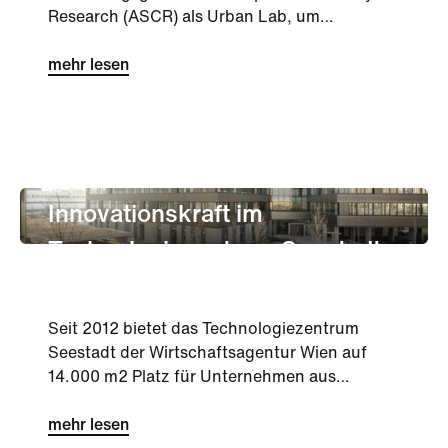
Research (ASCR) als Urban Lab, um
innovative Lösungen für die Energiezukunft
im städtische...
mehr lesen
unternehmen
Innovation
Innovationskraft im
Technologiezentrum Seestadt
Seit 2012 bietet das Technologiezentrum
Seestadt der Wirtschaftsagentur Wien auf
14.000 m2 Platz für Unternehmen aus
Technologie, Forschung und Produktion. ...
mehr lesen