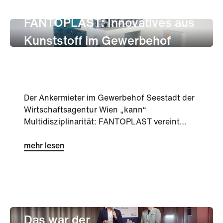
unternehmen
Innovation
FANTOPLAST: Innovatives aus
Kunststoff im Gewerbehof
Seestadt
Der Ankermieter im Gewerbehof Seestadt der
Wirtschaftsagentur Wien „kann“
Multidisziplinarität: FANTOPLAST vereint
Design, Forschung und Kunst mit
Kreislaufwirtschaft.
mehr lesen
unternehmen
Innovation
Das war der