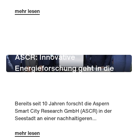
Es ist manchmal hilfreich, sich in di...
mehr lesen
unternehmen
Innovation
ASCR: Innovative
Energieforschung geht in die
Verlängerung
Bereits seit 10 Jahren forscht die Aspern
Smart City Research GmbH (ASCR) in der
Seestadt an einer nachhaltigeren
Energiezukunft. Nun hat die ASCR ihre
berei...
mehr lesen