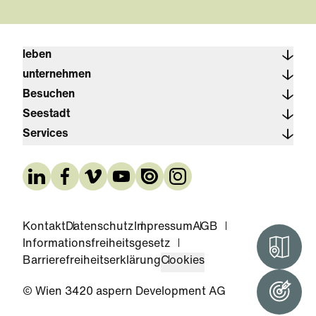
leben
unternehmen
Besuchen
Seestadt
Services
Kontakt
Datenschutz
Impressum
AGB
Informationsfreiheitsgesetz
Interak
Barrierefreiheitserklärung
Cookies
© Wien 3420 aspern Development AG