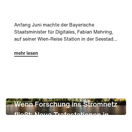
Digitalminister Mehring zu Gast
Anfang Juni machte der Bayerische
Staatsminister für Digitales, Fabian Mehring,
auf seiner Wien-Reise Station in der Seestadt.
Die Delegation aus dem Freistaat wollte
sehen, wie der Stadtteil im Nordosten Wiens
mehr lesen
Stadtentwicklung und Digitalisierung im Alltag
verbindet.
Stadtentwicklung
Innovation
Nachhaltigkeit
Wenn Forschung ins Stromnetz
fließt: Neue Trafostationen in
der Seestadt