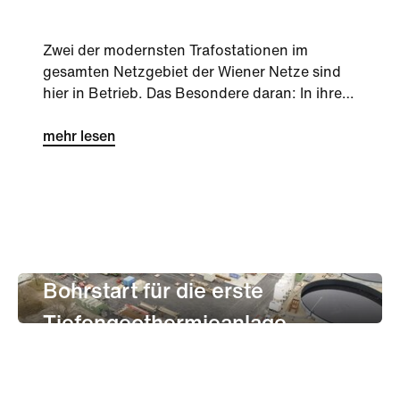
Zwei der modernsten Trafostationen im
gesamten Netzgebiet der Wiener Netze sind
hier in Betrieb. Das Besondere daran: In ihre
Entwicklung sind direkt Ergebnisse aus der
Aspern Smart City Research (ASCR)
mehr lesen
eingeflossen, jenem europaweit einzigartigen
Energieforschungsprojekt, das seit 2013 in
der Seestadt beheimatet ist.
Nachhaltigkeit
Innovation
unternehmen
Stadtentwicklung
Bohrstart für die erste
Tiefengeothermieanlage
Österreichs