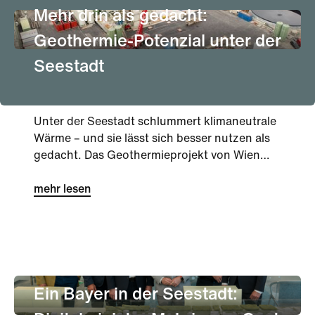
Mehr drin als gedacht:
Geothermie-Potenzial unter der
Seestadt
Unter der Seestadt schlummert klimaneutrale
Wärme – und sie lässt sich besser nutzen als
gedacht. Das Geothermieprojekt von Wien
Energie und OMV hat seine Testphase
erfolgreich abgeschlossen und ein deutlich
mehr lesen
größeres Potenzial aufgezeigt, als zunächst
angenommen.
Stadtentwicklung
Innovation
Ein Bayer in der Seestadt: