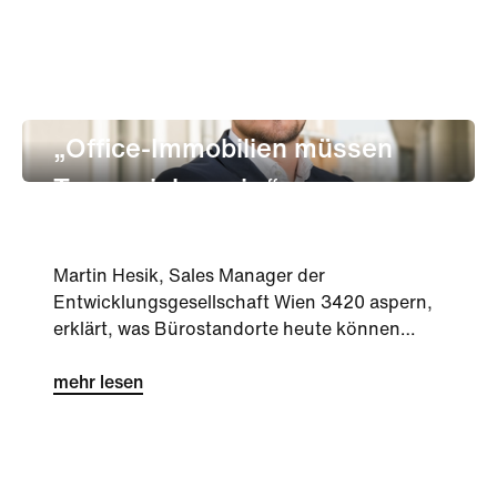
unternehmen
Innovation
„Office-Immobilien müssen
Teamspieler sein.“
Martin Hesik, Sales Manager der
Entwicklungsgesellschaft Wien 3420 aspern,
erklärt, was Bürostandorte heute können
müssen und welche Vorzüge der Office-
Standort Seestadt hat.
mehr lesen