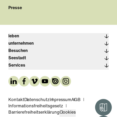
Presse
leben
unternehmen
Besuchen
Seestadt
Services
Kontakt
Datenschutz
Impressum
AGB
Informationsfreiheitsgesetz
Interak
Barrierefreiheitserklärung
Cookies