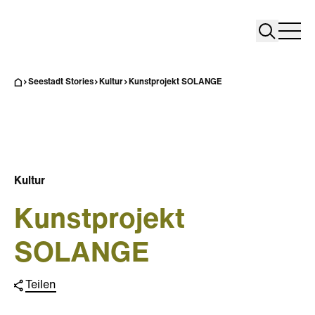
Search
Search
Home
Togg
Seestadt Stories
Kultur
Kunstprojekt SOLANGE
Kultur
Kunstprojekt
SOLANGE
Teilen