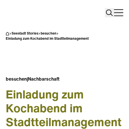
Search
Search
Home
Togg
Seestadt Stories
besuchen
Einladung zum Kochabend im Stadtteilmanagement
besuchen
|
Nachbarschaft
Einladung zum
Kochabend im
Stadtteilmanagement