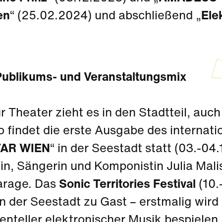
en
“ (25.02.2024) und abschließend „
Ele
Publikums- und Veranstaltungsmix
r Theater zieht es in den Stadtteil, auch
o findet die erste Ausgabe des internati
TAR WIEN
“ in der Seestadt statt (03.-04
tin, Sängerin und Komponistin Julia Mal
arage. Das
Sonic Territories Festival
(10.
n der Seestadt zu Gast – erstmalig wird
nteller elektronischer Musik bespielen.