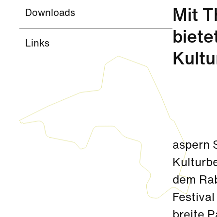
Mit T
Downloads
biete
Links
Kultu
aspern 
Kulturb
dem Rab
Festival
breite P