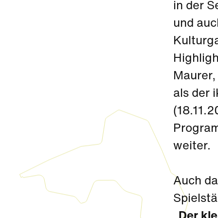
in der S
und auc
Kulturg
Highlig
Maurer,
als der 
(18.11.2
Program
weiter.
Auch d
Spielstä
„
Der kle