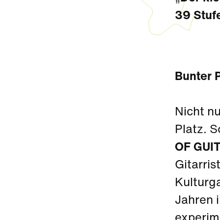
39 Stuf
Bunter 
Nicht nu
Platz. S
OF GUI
Gitarris
Kulturg
Jahren i
experime