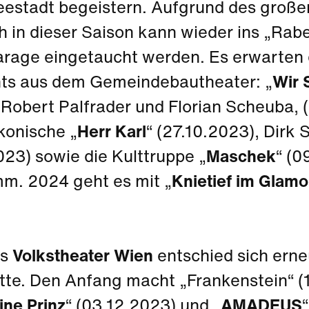
eestadt begeistern. Aufgrund des großen
h in dieser Saison kann wieder ins „Rab
arage eingetaucht werden. Es erwarten
hts aus dem Gemeindebautheater: „
Wir 
 Robert Palfrader und Florian Scheuba, 
ikonische „
Herr Karl
“ (27.10.2023), Dirk 
023) sowie die Kulttruppe „
Maschek
“ (0
m. 2024 geht es mit „
Knietief im Glamo
as
Volkstheater Wien
entschied sich erne
tte. Den Anfang macht „Frankenstein“ (1
ine Prinz
“ (03.12.2023) und „
AMADEUS