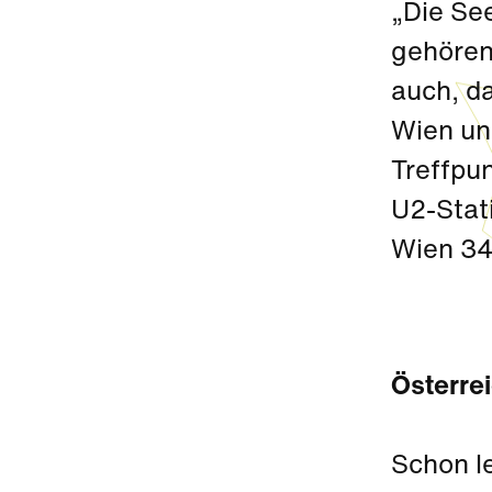
„Die Se
gehören 
auch, d
Wien und
Treffpu
U2-Stat
Wien 34
Österre
Schon l