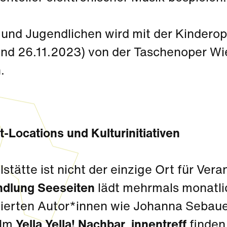
 und Jugendlichen wird mit der Kinderop
 und 26.11.2023) von der Taschenoper W
.
-Locations und Kulturinitiativen
lstätte ist nicht der einzige Ort für Ver
dlung Seeseiten
lädt mehrmals monatli
erten Autor*innen wie Johanna Sebauer 
. Im
Yella Yella! Nachbar_innentreff
finden