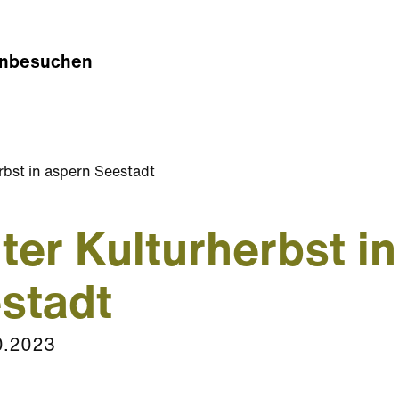
n
besuchen
rbst in aspern Seestadt
ter Kulturherbst i
stadt
0.2023