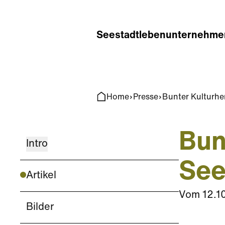
Home
Search
Seestadt
leben
unternehme
Home
Presse
Bunter Kulturhe
Bun
Intro
See
Artikel
Vom
12.1
Bilder