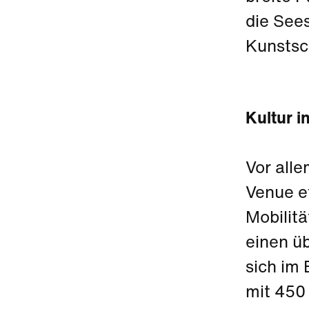
die See
Kunstsch
Kultur i
Vor all
Venue et
Mobilit
einen ü
sich im
mit 450