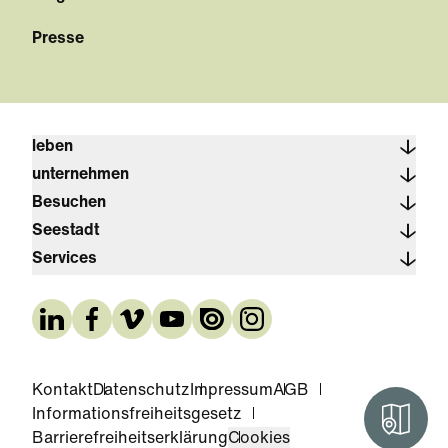
Presse
leben
unternehmen
Besuchen
Seestadt
Services
Kontakt
Datenschutz
Impressum
AGB
Informationsfreiheitsgesetz
Interak
Barrierefreiheitserklärung
Cookies