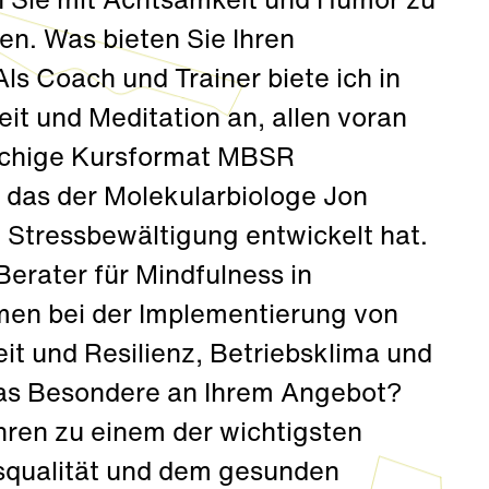
n Sie mit Achtsamkeit und Humor zu
en. Was bieten Sie Ihren
s Coach und Trainer biete ich in
t und Meditation an, allen voran
wöchige Kursformat MBSR
 das der Molekularbiologe Jon
 Stressbewältigung entwickelt hat.
Berater für Mindfulness in
men bei der Implementierung von
 und Resilienz, Betriebsklima und
das Besondere an Ihrem Angebot?
ahren zu einem der wichtigsten
squalität und dem gesunden