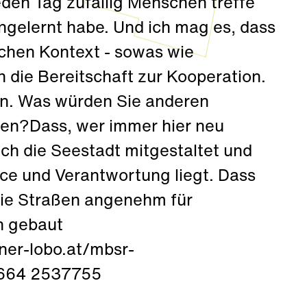
jeden Tag zufällig Menschen treffe
engelernt habe. Und ich mag es, dass
schen Kontext - sowas wie
 die Bereitschaft zur Kooperation.
en. Was würden Sie anderen
len?Dass, wer immer hier neu
ich die Seestadt mitgestaltet und
nce und Verantwortung liegt. Dass
die Straßen angenehm für
n gebaut
ner-lobo.at/mbsr-
 664 2537755