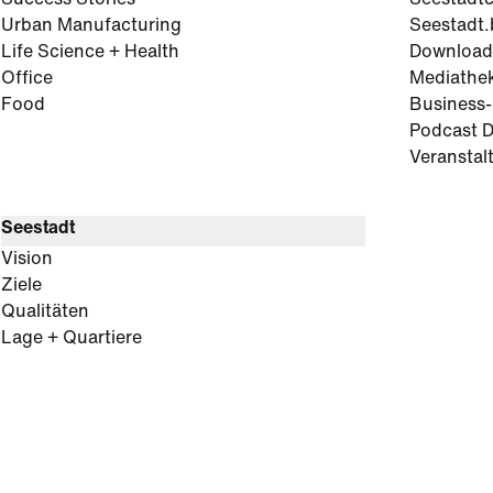
Success Stories
Seestadt
Urban Manufacturing
Seestadt.
Life Science + Health
Download
Office
Mediathe
Food
Business
Podcast D
Veranstal
Seestadt
Vision
Ziele
Qualitäten
Lage + Quartiere