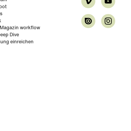
cam
bot
s
k
-Magazin workflow
eep Dive
tung einreichen